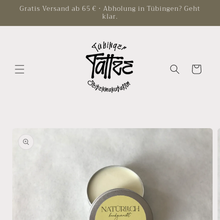
Direkt
Gratis Versand ab 65 € • Abholung in Tübingen? Geht
zum
klar.
Inhalt
Warenkorb
oduktinformationen
ringen