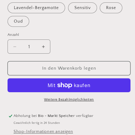
Lavendel-Bergamotte
Sensitiv
Rose
Oud
Anzahl
Anzahl
Verringere
Erhöhe
die
die
Menge
Menge
für
für
In den Warenkorb legen
Deocreme
Deocreme
50ml
50ml
Weitere Bezahlmöglichkeiten
Abholung bei
Bio - Markt Speicher
verfügbar
Gewöhnlich fertig in 24 Stunden
Shop-Informationen anzeigen