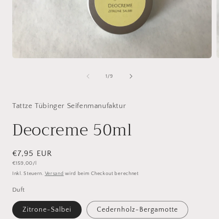
Medien
1
in
i
von
1
/
9
Modal
öffnen
ö
Tattze Tübinger Seifenmanufaktur
Deocreme 50ml
Normaler
€7,95 EUR
Grundpreis
€159,00/l
Preis
Inkl. Steuern.
Versand
wird beim Checkout berechnet
Duft
Zitrone-Salbei
Cedernholz-Bergamotte