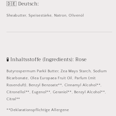
🇩🇪 Deutsch:
Sheabutter, Speisestärke, Natron, Olivenöl
🧪 Inhaltsstoffe (Ingredients): Rose
Butyrospermum Parkii Butter, Zea Mays Starch, Sodium
Bicarbonate, Olea Europaea Fruit Oil, Parfum (mit
Rosenduft), Benzyl Benzoate**, Cinnamyl Alcohol**,
Citronellol**, Eugenol**, Geraniol**, Benzyl Alcohol**,
Citral**
**Deklarationspflichtige Allergene