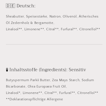
🇩🇪 Deutsch:
Sheabutter, Speisestärke, Natron, Olivenöl, Ätherisches
Öl Zedernholz & Bergamotte,
Linalool**, Limonene**, Citral**, Furfural**, Citronellol**
🧪 Inhaltsstoffe (Ingredients): Sensitiv
Butyspermum Parkii Butter, Zea Mays Starch, Sodium
Bicarbonate, Olea Europaea Fruit Oil,
Linalool*, Limonene**, Citral**, Furfural**, Citronellol**
**Deklarationspflichtige Allergene