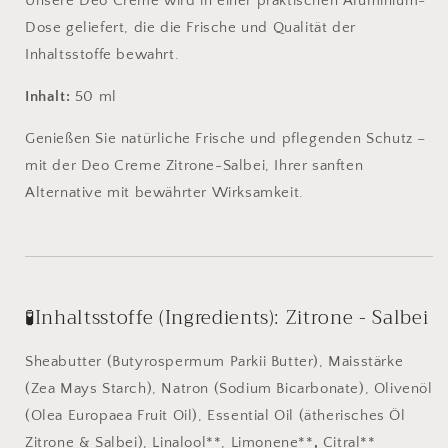
Unsere Deo Creme wird in einer praktischen Aluminium-
Dose geliefert, die die Frische und Qualität der
Inhaltsstoffe bewahrt.
Inhalt:
50 ml
Genießen Sie natürliche Frische und pflegenden Schutz –
mit der Deo Creme Zitrone-Salbei, Ihrer sanften
Alternative mit bewährter Wirksamkeit.
🧪Inhaltsstoffe (Ingredients): Zitrone - Salbei
Sheabutter (Butyrospermum Parkii Butter), Maisstärke
(Zea Mays Starch), Natron (Sodium Bicarbonate), Olivenöl
(Olea Europaea Fruit Oil), Essential Oil (ätherisches Öl
Zitrone & Salbei), Linalool**, Limonene**
,
Citral**